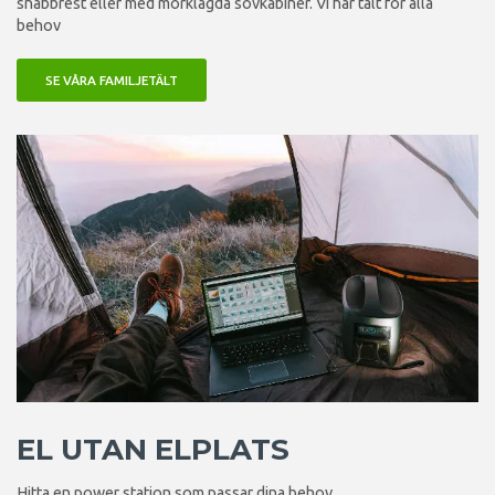
snabbrest eller med mörklagda sovkabiner. Vi har tält för alla
behov
SE VÅRA FAMILJETÄLT
EL UTAN ELPLATS
Hitta en power station som passar dina behov.