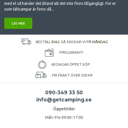
med el så händer det ibland att det inte finns tillgängligt. För er
som tältcampar är finns då...
LÄS MER
BESTÄLL
IDAG
SÅ SKICKAR VI PÅ
MÅNDAG
PRISGARANTI
60 DAGAR ÖPPET KÖP
FRI FRAKT ÖVER 500 KR
090-349 33 50
info@getcamping.se
Öppettider
Mån-Fre 09:00-17:00