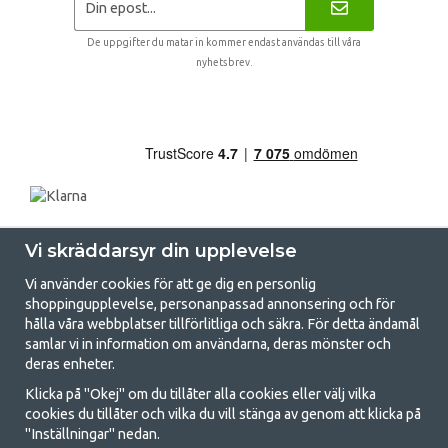
De uppgifter du matar in kommer endast användas till våra
nyhetsbrev.
Vi skräddarsyr din upplevelse
Vi använder cookies för att ge dig en personlig
shoppingupplevelse, personanpassad annonsering och för
hålla våra webbplatser tillförlitliga och säkra. För detta ändamål
samlar vi in information om användarna, deras mönster och
GetCamping.se - Din butik för camping
deras enheter.
och uteliv
Klicka på "Okej" om du tillåter alla cookies eller välj vilka
cookies du tillåter och vilka du vill stänga av genom att klicka på
Att campa kan antingen vara en livsstil eller ett sätt att samla familjen
"Inställningar" nedan.
för ett gemensamt äventyr. Oavsett vilken kategori du tillhör hittar du