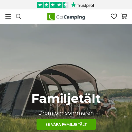
Familjetält
Dröm om sommaren
SE VÅRA FAMILJETÄLT