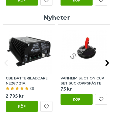
KÖP
KÖP
Nyheter
CBE BATTERILADDARE
VANHEIM SUCTION CUP
NE287 21A
SET SUGKOPPSFÄSTE
75 kr
(2)
2 795 kr
KÖP
KÖP