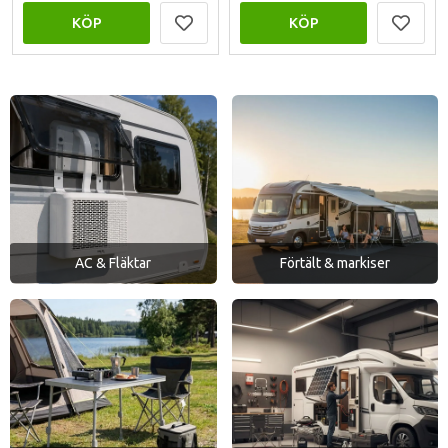
KÖP
KÖP
AC & Fläktar
Förtält & markiser